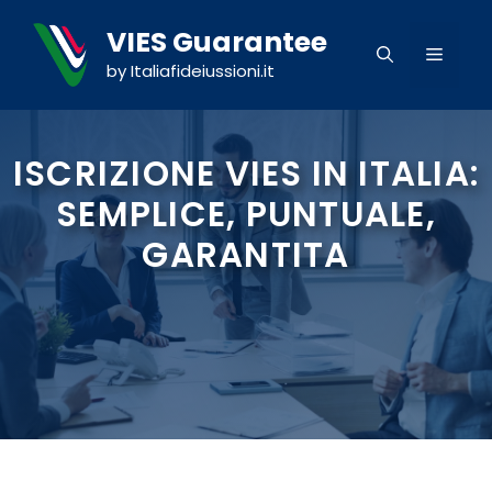
Vai
Cookies management panel
VIES Guarantee
al
MENU
contenuto
by Italiafideiussioni.it
ISCRIZIONE VIES IN ITALIA:
SEMPLICE, PUNTUALE,
GARANTITA