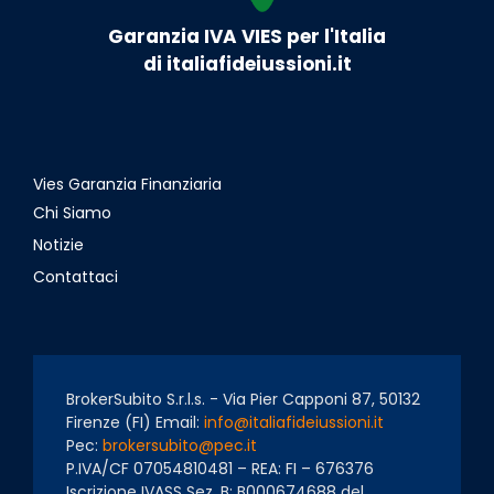
Garanzia IVA VIES per l'Italia
di italiafideiussioni.it
Vies Garanzia Finanziaria
Chi Siamo
Notizie
Contattaci
BrokerSubito S.r.l.s. - Via Pier Capponi 87, 50132
Firenze (FI) Email:
info@italiafideiussioni.it
Pec:
brokersubito@pec.it
P.IVA/CF 07054810481 – REA: FI – 676376
Iscrizione IVASS Sez. B: B000674688 del