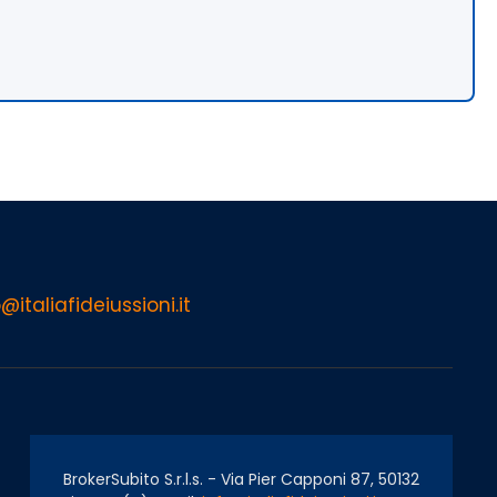
@italiafideiussioni.it
BrokerSubito S.r.l.s. - Via Pier Capponi 87, 50132